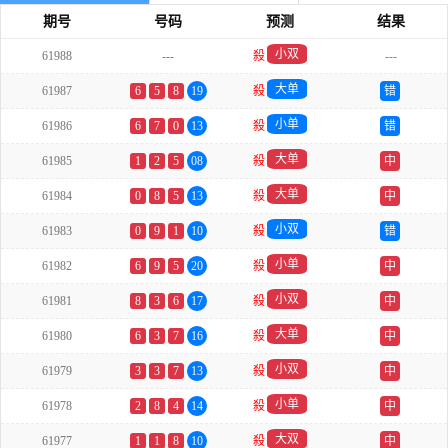
期号
号码
预测
结果
小双
61988
---
殺
---
大单
61987
6
5
8
19
殺
错
小单
61986
6
7
0
13
殺
错
大单
61985
1
2
5
08
殺
中
大单
61984
0
8
5
13
殺
中
小双
61983
0
9
1
10
殺
错
小单
61982
6
9
5
20
殺
中
小双
61981
8
3
6
17
殺
中
大单
61980
6
3
7
16
殺
中
小双
61979
3
3
7
13
殺
中
小单
61978
2
8
4
14
殺
中
大双
61977
1
1
8
10
殺
中