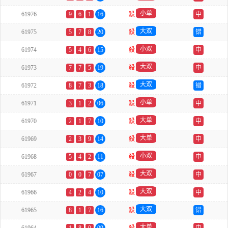
小单
61976
9
6
1
16
殺
中
大双
61975
5
7
8
20
殺
错
小双
61974
5
4
6
15
殺
中
大双
61973
7
7
5
19
殺
中
大双
61972
8
7
3
18
殺
错
小单
61971
3
1
2
06
殺
中
大单
61970
2
1
7
10
殺
中
大单
61969
2
3
9
14
殺
中
小双
61968
5
4
2
11
殺
中
大双
61967
0
0
7
07
殺
中
大双
61966
4
2
4
10
殺
中
大双
61965
8
1
7
16
殺
错
大单