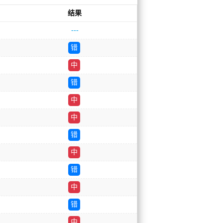
结果
---
错
中
错
中
中
错
中
错
中
错
中