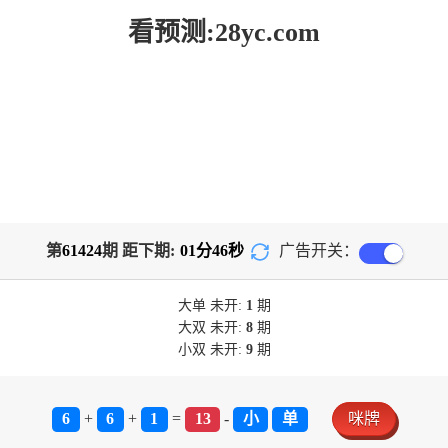
看预测:28yc.com
第
61424
期 距下期:
01
分
45
秒
广告开关：
大单
未开:
1
期
大双
未开:
8
期
小双
未开:
9
期
6
+
6
+
1
=
13
-
小
单
咪牌