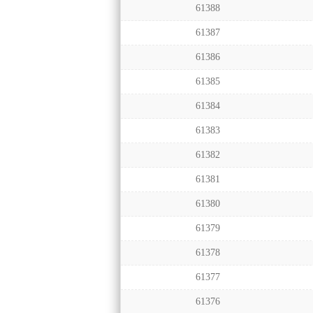
61388
61387
61386
61385
61384
61383
61382
61381
61380
61379
61378
61377
61376