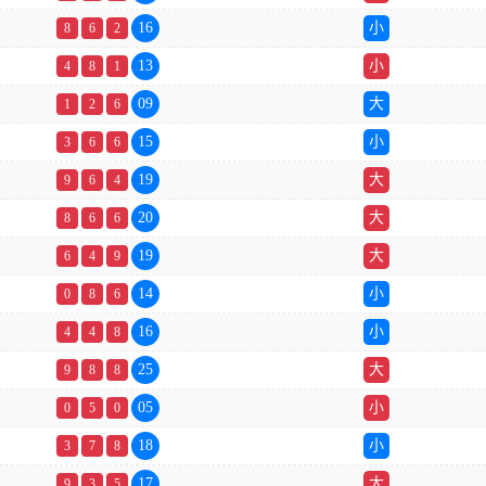
16
小
8
6
2
13
小
4
8
1
09
大
1
2
6
15
小
3
6
6
19
大
9
6
4
20
大
8
6
6
19
大
6
4
9
14
小
0
8
6
16
小
4
4
8
25
大
9
8
8
05
小
0
5
0
18
小
3
7
8
17
大
9
3
5