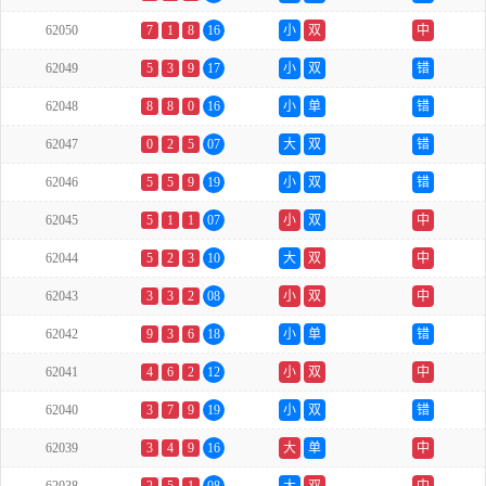
62050
7
1
8
16
小
双
中
62049
5
3
9
17
小
双
错
62048
8
8
0
16
小
单
错
62047
0
2
5
07
大
双
错
62046
5
5
9
19
小
双
错
62045
5
1
1
07
小
双
中
62044
5
2
3
10
大
双
中
62043
3
3
2
08
小
双
中
62042
9
3
6
18
小
单
错
62041
4
6
2
12
小
双
中
62040
3
7
9
19
小
双
错
62039
3
4
9
16
大
单
中