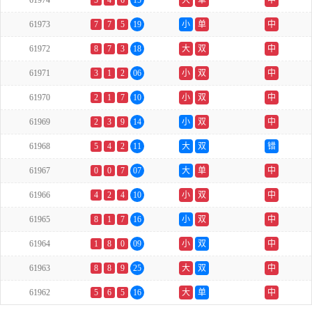
61974
5
4
6
15
大
单
中
61973
7
7
5
19
小
单
中
61972
8
7
3
18
大
双
中
61971
3
1
2
06
小
双
中
61970
2
1
7
10
小
双
中
61969
2
3
9
14
小
双
中
61968
5
4
2
11
大
双
错
61967
0
0
7
07
大
单
中
61966
4
2
4
10
小
双
中
61965
8
1
7
16
小
双
中
61964
1
8
0
09
小
双
中
61963
8
8
9
25
大
双
中
61962
5
6
5
16
大
单
中