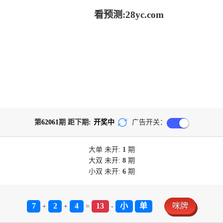
看预测:28yc.com
第
62061
期 距下期:
开奖中
广告开关：
大单
未开:
1
期
大双
未开:
8
期
小双
未开:
6
期
7
2
4
13
小
单
咪牌
+
+
=
-