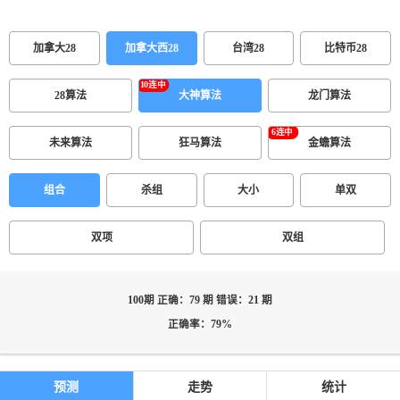
加拿大28
加拿大西28
台湾28
比特币28
28算法
大神算法
龙门算法
未来算法
狂马算法
金蟾算法
组合
杀组
大小
单双
双项
双组
100期 正确：79 期 错误：21 期
正确率：79%
预测
走势
统计