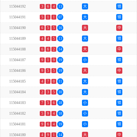
115044192
3
6
4
13
大
错
115044191
5
1
1
07
大
错
115044190
6
5
5
16
大
中
115044189
4
4
5
13
大
错
115044188
6
6
2
14
大
中
115044187
9
1
9
19
小
错
115044186
9
5
5
19
大
中
115044185
4
7
0
11
大
错
115044184
2
3
5
10
大
错
115044183
7
5
6
18
小
错
115044182
5
9
4
18
小
错
115044181
9
6
4
19
小
错
115044180
4
9
1
14
大
中