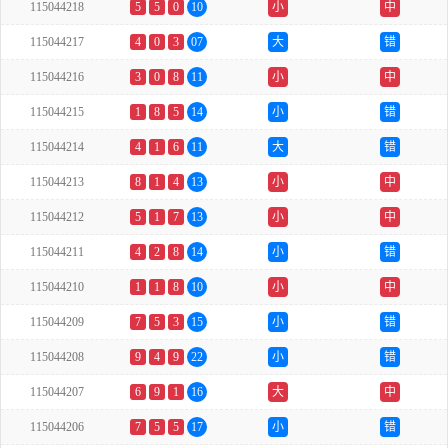
115044218
5
5
0
10
小
中
115044217
4
0
3
07
大
错
115044216
3
0
8
11
小
中
115044215
1
8
5
14
小
错
115044214
4
1
6
11
大
错
115044213
8
1
4
13
小
中
115044212
5
1
7
13
小
中
115044211
4
2
8
14
小
错
115044210
1
1
8
10
小
中
115044209
7
5
3
15
小
错
115044208
9
4
9
22
小
错
115044207
6
9
1
16
大
中
115044206
7
5
5
17
小
错