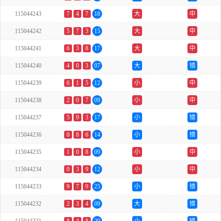
115044243
7
4
7
18
大
中
115044242
5
7
3
15
大
中
115044241
6
3
8
17
大
中
115044240
4
0
3
07
大
错
115044239
6
1
5
12
小
中
115044238
2
0
7
09
小
中
115044237
5
9
3
17
小
错
115044236
0
8
6
14
小
错
115044235
1
0
8
09
小
中
115044234
0
3
9
12
小
中
115044233
9
7
9
25
小
错
115044232
2
3
4
09
大
错