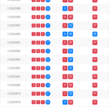
115043990
1
8
0
09
小
单
中
115043989
3
1
0
04
大
双
中
115043988
9
3
9
21
大
单
中
115043987
6
6
5
17
大
双
中
115043986
2
2
8
12
大
单
错
115043985
3
8
6
17
大
单
中
115043984
5
0
8
13
小
双
中
115043983
0
2
0
02
小
单
中
115043982
7
8
6
21
大
双
中
115043981
1
2
3
06
小
双
中
115043980
4
6
4
14
大
双
中
115043979
4
1
2
07
小
双
中
115043978
6
1
1
08
大
双
中