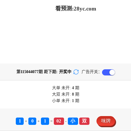
看预测:28yc.com
第
115044077
期 距下期:
开奖中
广告开关：
大单
未开:
4
期
大双
未开:
8
期
小单
未开:
1
期
1
0
1
02
小
双
咪牌
+
+
=
-