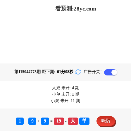
看预测:28yc.com
第
115044775
期 距下期:
01
分
08
秒
广告开关：
大双
未开:
4
期
小单
未开:
1
期
小双
未开:
11
期
1
9
9
19
大
单
咪牌
+
+
=
-