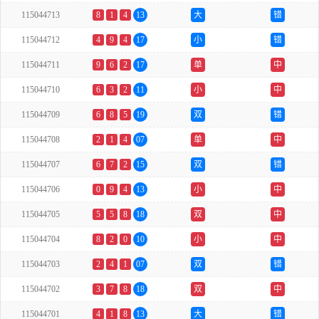
115044713
8
1
4
13
大
错
115044712
4
9
4
17
小
错
115044711
9
6
2
17
单
中
115044710
6
3
2
11
小
中
115044709
6
8
5
19
双
错
115044708
2
1
4
07
单
中
115044707
6
7
2
15
双
错
115044706
0
9
4
13
小
中
115044705
5
5
8
18
双
中
115044704
8
2
0
10
小
中
115044703
2
4
1
07
双
错
115044702
3
7
8
18
双
中
115044701
4
1
8
13
大
错