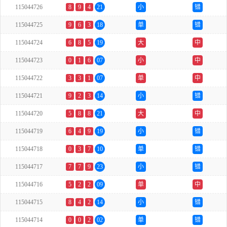
115044726
8
9
4
21
小
错
115044725
9
6
3
18
单
错
115044724
6
8
5
19
大
中
115044723
0
1
6
07
小
中
115044722
3
3
1
07
单
中
115044721
9
2
3
14
小
错
115044720
5
8
8
21
大
中
115044719
6
4
9
19
小
错
115044718
0
3
7
10
单
错
115044717
7
7
9
23
小
错
115044716
5
2
2
09
单
中
115044715
8
4
2
14
小
错
115044714
0
0
2
02
单
错