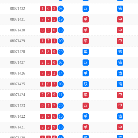
08071432
1
0
2
03
双
错
08071431
7
7
5
19
单
中
08071430
8
5
0
13
单
中
08071429
1
7
1
09
单
中
08071428
3
8
9
20
单
错
08071427
2
5
0
07
双
错
08071426
7
5
2
14
单
错
08071425
1
0
2
03
双
错
08071424
2
0
9
11
单
中
08071423
9
4
7
20
双
中
08071422
3
7
6
16
单
错
08071421
2
2
9
13
单
中