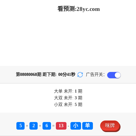
看预测:28yc.com
第
08080068
期 距下期:
00
分
41
秒
广告开关：
大单
未开:
1
期
大双
未开:
3
期
小双
未开:
5
期
5
2
6
13
小
单
咪牌
+
+
=
-