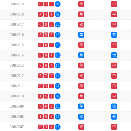
08080019
0
2
3
05
单
中
08080018
4
4
1
09
单
中
08080017
6
8
6
20
双
中
08080016
8
5
3
16
单
错
08080015
8
8
3
19
单
中
08080014
6
9
1
16
单
错
08080013
7
6
4
17
单
中
08080012
2
7
5
14
双
中
08080011
9
3
9
21
单
中
08080010
1
5
1
07
单
中
08080009
7
0
9
16
单
错
08080008
1
9
7
17
双
错
08080007
9
3
4
16
双
中