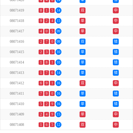
08071420
4
4
6
14
单
错
08071419
8
1
5
14
双
中
08071418
9
2
4
15
单
中
08071417
4
0
5
09
单
中
08071416
2
7
0
09
双
错
08071415
2
3
5
10
单
错
08071414
1
8
1
10
单
错
08071413
1
7
6
14
单
错
08071412
6
9
1
16
双
中
08071411
7
9
0
16
单
错
08071410
5
2
9
16
单
错
08071409
2
4
9
15
单
中
08071408
1
6
5
12
双
中