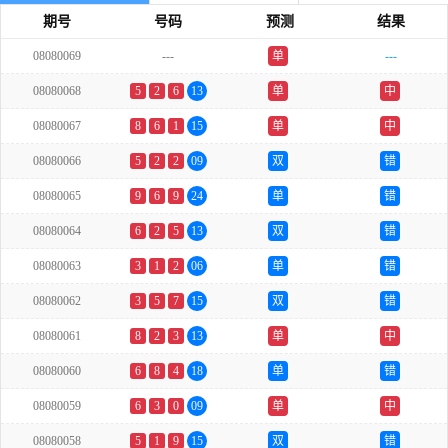
期号
号码
预测
结果
08080069
---
单
---
08080068
5
2
6
13
单
中
08080067
8
6
1
15
单
中
08080066
5
2
2
09
双
错
08080065
9
6
9
24
单
错
08080064
6
2
5
13
双
错
08080063
3
1
2
06
单
错
08080062
3
5
7
15
双
错
08080061
8
2
3
13
单
中
08080060
6
8
4
18
单
错
08080059
6
3
0
09
单
中
08080058
5
1
9
15
双
错