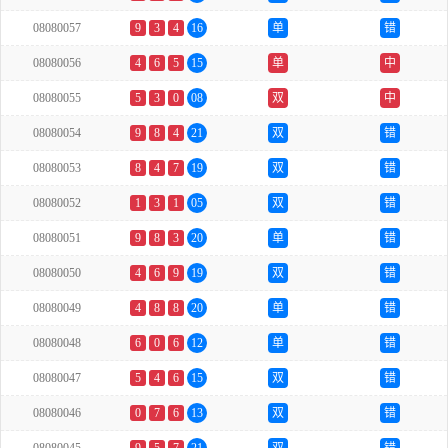
08080057
9
3
4
16
单
错
08080056
4
6
5
15
单
中
08080055
5
3
0
08
双
中
08080054
9
8
4
21
双
错
08080053
8
4
7
19
双
错
08080052
1
3
1
05
双
错
08080051
9
8
3
20
单
错
08080050
4
6
9
19
双
错
08080049
4
8
8
20
单
错
08080048
6
0
6
12
单
错
08080047
5
4
6
15
双
错
08080046
0
7
6
13
双
错