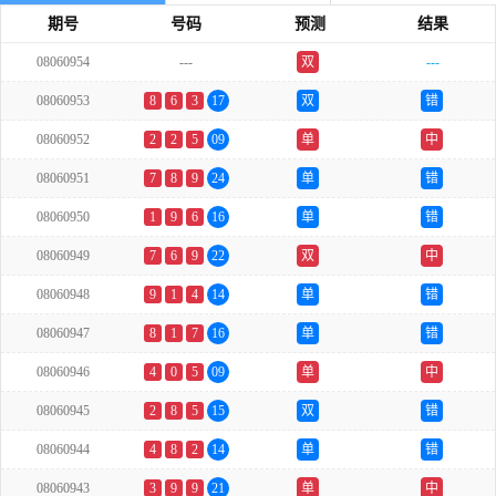
期号
号码
预测
结果
08060954
---
双
---
08060953
8
6
3
17
双
错
08060952
2
2
5
09
单
中
08060951
7
8
9
24
单
错
08060950
1
9
6
16
单
错
08060949
7
6
9
22
双
中
08060948
9
1
4
14
单
错
08060947
8
1
7
16
单
错
08060946
4
0
5
09
单
中
08060945
2
8
5
15
双
错
08060944
4
8
2
14
单
错
08060943
3
9
9
21
单
中