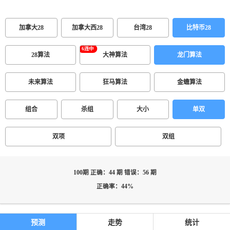
加拿大28
加拿大西28
台湾28
比特币28
28算法
大神算法
龙门算法
未来算法
狂马算法
金蟾算法
组合
杀组
大小
单双
双项
双组
100期 正确：44 期 错误：56 期
正确率：44%
预测
走势
统计