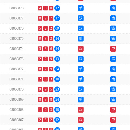
08060878
4
8
0
12
单
错
08060877
8
2
7
17
双
错
08060876
5
2
2
09
双
错
08060875
9
3
2
14
单
错
08060874
5
3
6
14
双
中
08060873
2
2
9
13
双
错
08060872
8
7
9
24
单
错
08060871
2
5
3
10
单
错
08060870
9
9
5
23
双
错
08060869
8
8
8
24
单
错
08060868
1
6
3
10
双
中
08060867
2
8
2
12
双
中