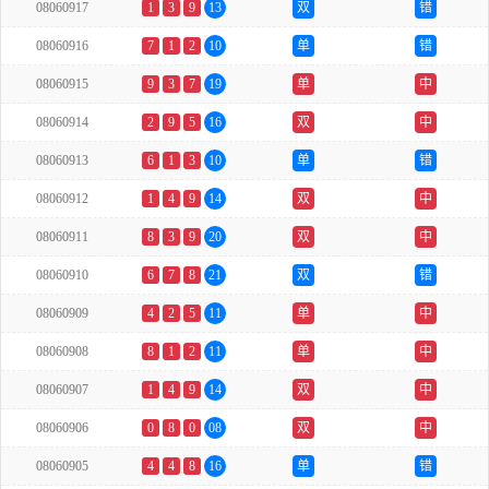
08060917
1
3
9
13
双
错
08060916
7
1
2
10
单
错
08060915
9
3
7
19
单
中
08060914
2
9
5
16
双
中
08060913
6
1
3
10
单
错
08060912
1
4
9
14
双
中
08060911
8
3
9
20
双
中
08060910
6
7
8
21
双
错
08060909
4
2
5
11
单
中
08060908
8
1
2
11
单
中
08060907
1
4
9
14
双
中
08060906
0
8
0
08
双
中
08060905
4
4
8
16
单
错