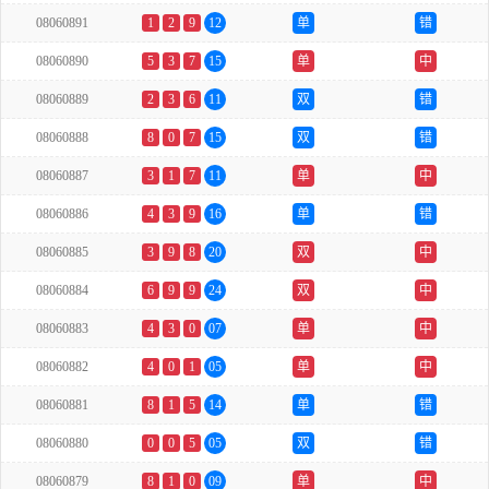
08060891
1
2
9
12
单
错
08060890
5
3
7
15
单
中
08060889
2
3
6
11
双
错
08060888
8
0
7
15
双
错
08060887
3
1
7
11
单
中
08060886
4
3
9
16
单
错
08060885
3
9
8
20
双
中
08060884
6
9
9
24
双
中
08060883
4
3
0
07
单
中
08060882
4
0
1
05
单
中
08060881
8
1
5
14
单
错
08060880
0
0
5
05
双
错
08060879
8
1
0
09
单
中