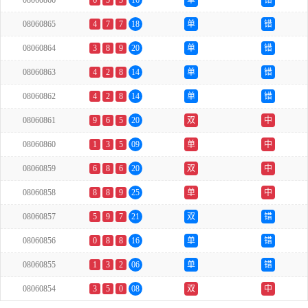
08060866
6
5
5
16
单
错
08060865
4
7
7
18
单
错
08060864
3
8
9
20
单
错
08060863
4
2
8
14
单
错
08060862
4
2
8
14
单
错
08060861
9
6
5
20
双
中
08060860
1
3
5
09
单
中
08060859
6
8
6
20
双
中
08060858
8
8
9
25
单
中
08060857
5
9
7
21
双
错
08060856
0
8
8
16
单
错
08060855
1
3
2
06
单
错
08060854
3
5
0
08
双
中