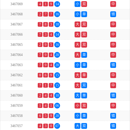
3467069
4
1
9
14
小
双
中
3467068
2
7
7
16
小
单
错
3467067
7
8
3
18
大
双
中
3467066
7
3
4
14
大
双
中
3467065
2
9
5
16
大
双
中
3467064
7
9
4
20
大
单
中
3467063
7
9
4
20
小
单
错
3467062
0
6
9
15
大
单
中
3467061
7
1
7
15
大
双
中
3467060
2
4
4
10
大
单
错
3467059
1
4
1
06
小
双
中
3467058
6
5
9
20
小
单
错
3467057
4
3
0
07
大
双
错