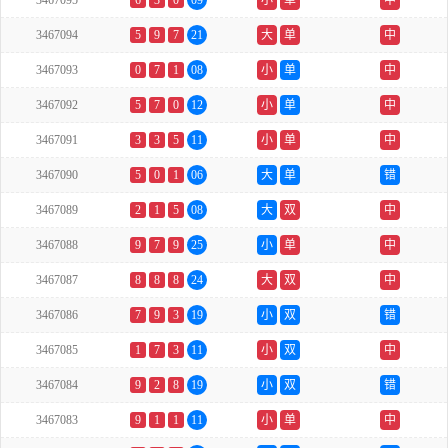
3467095
6
3
0
09
小
单
中
3467094
5
9
7
21
大
单
中
3467093
0
7
1
08
小
单
中
3467092
5
7
0
12
小
单
中
3467091
3
3
5
11
小
单
中
3467090
5
0
1
06
大
单
错
3467089
2
1
5
08
大
双
中
3467088
9
7
9
25
小
单
中
3467087
8
8
8
24
大
双
中
3467086
7
9
3
19
小
双
错
3467085
1
7
3
11
小
双
中
3467084
9
2
8
19
小
双
错
3467083
9
1
1
11
小
单
中