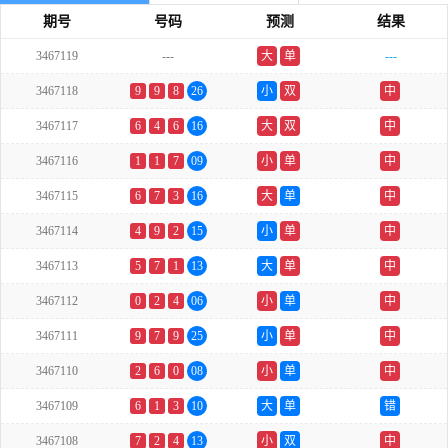
期号
号码
预测
结果
3467119
---
大
单
---
3467118
9
9
8
26
小
双
中
3467117
6
4
6
16
大
双
中
3467116
1
1
7
09
小
单
中
3467115
6
7
3
16
大
单
中
3467114
4
9
2
15
小
单
中
3467113
5
7
1
13
大
单
中
3467112
0
2
4
06
小
单
中
3467111
9
7
9
25
小
单
中
3467110
2
6
0
08
小
单
中
3467109
6
1
3
10
大
单
错
3467108
7
2
4
13
小
双
中