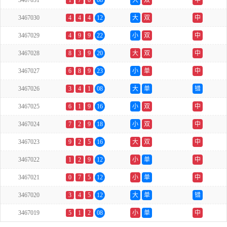
3467031
1
7
0
08
大
双
中
3467030
4
4
4
12
大
双
中
3467029
4
9
9
22
小
双
中
3467028
8
3
9
20
大
双
中
3467027
6
8
9
23
小
单
中
3467026
3
4
1
08
大
单
错
3467025
6
1
9
16
小
双
中
3467024
7
2
9
18
小
双
中
3467023
9
2
5
16
大
双
中
3467022
1
2
9
12
小
单
中
3467021
0
7
5
12
小
单
中
3467020
3
4
5
12
大
单
错
3467019
5
1
2
08
小
单
中