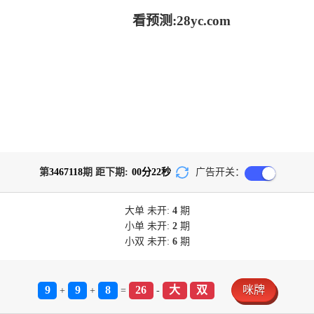
看预测:28yc.com
第
3467118
期 距下期:
00
分
22
秒
广告开关：
大单
未开:
4
期
小单
未开:
2
期
小双
未开:
6
期
9
9
8
26
大
双
咪牌
+
+
=
-