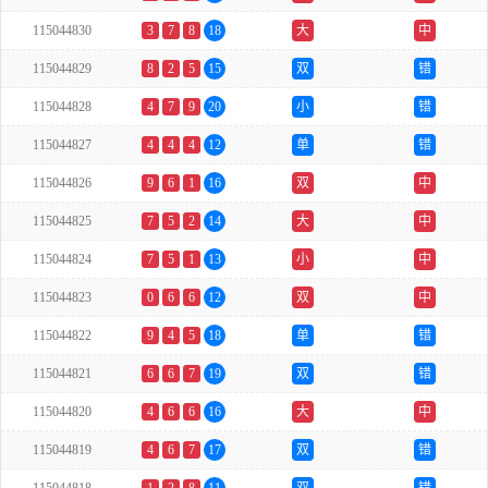
115044830
3
7
8
18
大
中
115044829
8
2
5
15
双
错
115044828
4
7
9
20
小
错
115044827
4
4
4
12
单
错
115044826
9
6
1
16
双
中
115044825
7
5
2
14
大
中
115044824
7
5
1
13
小
中
115044823
0
6
6
12
双
中
115044822
9
4
5
18
单
错
115044821
6
6
7
19
双
错
115044820
4
6
6
16
大
中
115044819
4
6
7
17
双
错