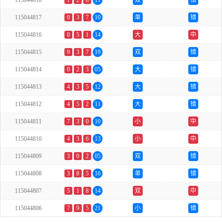
115044818
1
2
8
11
双
错
115044817
0
3
7
10
单
错
115044816
8
5
1
14
大
中
115044815
9
3
7
19
双
错
115044814
0
2
3
05
大
错
115044813
4
3
5
12
大
错
115044812
4
5
2
11
大
错
115044811
7
3
0
10
小
中
115044810
4
3
6
13
小
中
115044809
3
0
2
05
双
错
115044808
3
8
5
16
单
错
115044807
5
1
8
14
双
中
115044806
7
9
5
21
小
错