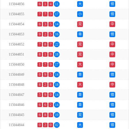
115044856
6
1
4
11
大
错
115044855
7
7
3
17
小
错
115044854
6
3
5
14
双
中
115044853
9
2
5
16
单
错
115044852
7
8
7
22
双
中
115044851
8
1
9
18
双
中
115044850
1
7
9
17
大
中
115044849
0
9
5
14
单
错
115044848
8
2
8
18
大
中
115044847
5
9
0
14
单
错
115044846
6
6
2
14
单
错
115044845
6
8
5
19
双
错
115044844
0
2
0
02
大
错