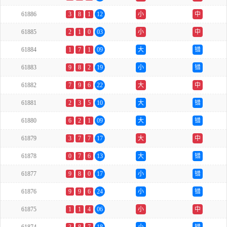
61886
3
8
1
12
小
中
61885
2
1
0
03
小
中
61884
1
7
1
09
大
错
61883
9
8
2
19
小
错
61882
7
9
6
22
大
中
61881
2
3
5
10
大
错
61880
6
2
1
09
大
错
61879
3
7
7
17
大
中
61878
0
7
6
13
大
错
61877
9
8
0
17
小
错
61876
9
9
6
24
小
错
61875
1
1
4
06
小
中