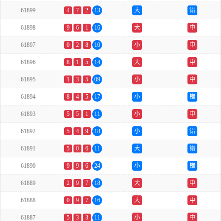
61899
4
7
2
13
大
错
61898
9
6
1
16
大
中
61897
0
2
8
10
小
中
61896
8
1
5
14
大
中
61895
1
3
5
09
小
中
61894
8
4
5
17
小
错
61893
5
5
1
11
小
中
61892
5
4
9
18
小
错
61891
5
0
6
11
大
错
61890
9
9
6
24
小
错
61889
2
9
7
18
大
中
61888
0
9
7
16
大
中
61887
5
3
3
11
小
中