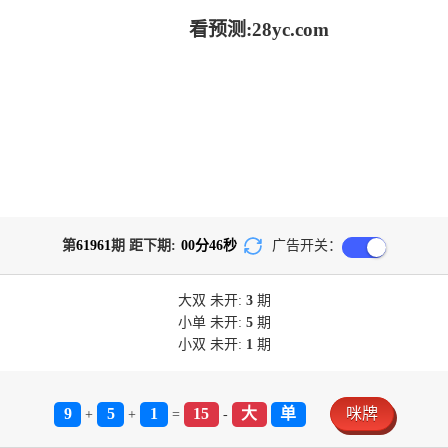
看预测:28yc.com
第
61961
期 距下期:
00
分
45
秒
广告开关：
大双
未开:
3
期
小单
未开:
5
期
小双
未开:
1
期
9
5
1
15
大
单
咪牌
+
+
=
-