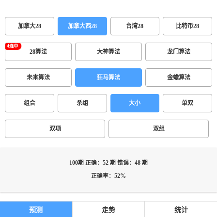
加拿大28
加拿大西28
台湾28
比特币28
28算法
大神算法
龙门算法
未来算法
狂马算法
金蟾算法
组合
杀组
大小
单双
双项
双组
100期 正确：52 期 错误：48 期
正确率：52%
预测
走势
统计