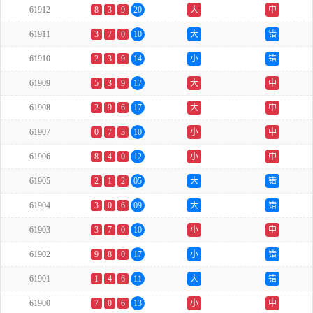
61912
8
3
9
20
大
中
61911
3
7
0
10
大
错
61910
2
3
9
14
小
错
61909
5
3
9
17
大
中
61908
2
9
6
17
大
中
61907
0
7
3
10
小
中
61906
8
4
0
12
小
中
61905
2
1
2
05
大
错
61904
3
0
6
09
大
错
61903
3
7
0
10
小
中
61902
9
8
0
17
小
错
61901
1
4
6
11
大
错
61900
7
0
6
13
小
中