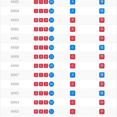
61925
1
3
2
06
大
错
61924
3
1
0
04
大
错
61923
8
8
4
20
大
中
61922
3
5
9
17
大
中
61921
5
5
0
10
小
中
61920
4
5
7
16
小
错
61919
4
4
4
12
小
中
61918
1
6
2
09
小
中
61917
3
1
3
07
大
错
61916
1
4
1
06
小
中
61915
4
5
7
16
小
错
61914
8
1
0
09
小
中
61913
0
8
3
11
小
中